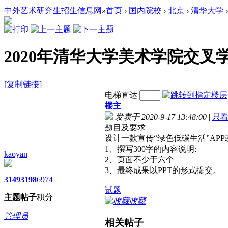
中外艺术研究生招生信息网
»
首页
›
国内院校
›
北京
›
清华大学
›
2020年清华大学美术学院交叉
[复制链接]
电梯直达
楼主
发表于 2020-9-17 13:48:00
|
只
题目及要求
设计一款宣传“绿色低碳生活”APP或
1、撰写300字的内容说明:
kaoyan
2、页面不少于六个
3、最终成果以PPT的形式提交。
3149
3198
6974
试题
主题
帖子
积分
收藏
管理员
相关帖子