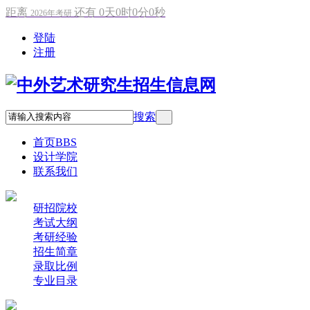
距离
还有
0
天
0
时
0
分
0
秒
2026年考研
登陆
注册
搜索
首页
BBS
设计学院
联系我们
研招院校
考试大纲
考研经验
招生简章
录取比例
专业目录